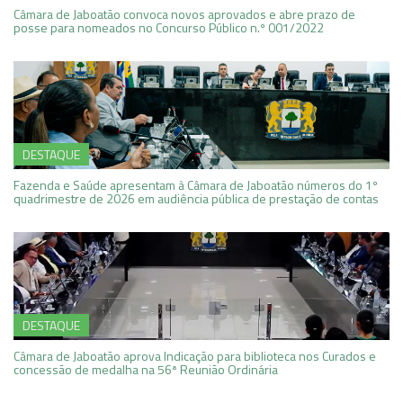
Câmara de Jaboatão convoca novos aprovados e abre prazo de
posse para nomeados no Concurso Público n.º 001/2022
DESTAQUE
Fazenda e Saúde apresentam à Câmara de Jaboatão números do 1º
quadrimestre de 2026 em audiência pública de prestação de contas
DESTAQUE
Câmara de Jaboatão aprova Indicação para biblioteca nos Curados e
concessão de medalha na 56ª Reunião Ordinária