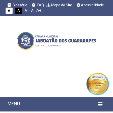
Glossário
FAQ
Mapa do Site
Acessibilidade
A+
A
A
A
A-
MENU