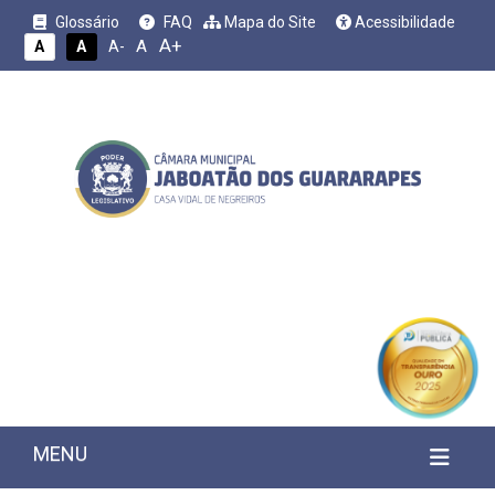
Glossário
FAQ
Mapa do Site
Acessibilidade
A+
A
A
A
A-
MENU