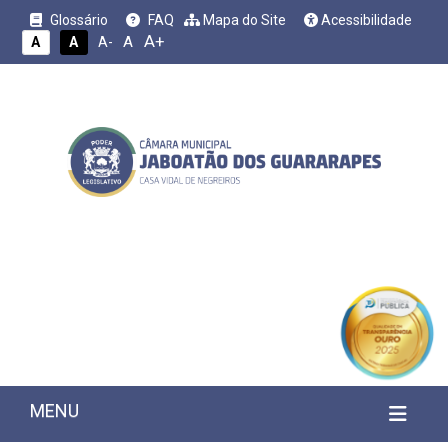
Glossário
FAQ
Mapa do Site
Acessibilidade
A+
A
A
A
A-
MENU