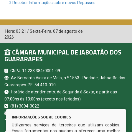
Receber Informações sobre novos Repasses
Hora:
03:21
/
Sexta-Feira
,
07 de agosto de
2026
CÂMARA MUNICIPAL DE JABOATÃO DOS
GUARARAPES
CNPJ: 11.233.384/0001-09
Av. Bernardo Vieira de Melo, n.º 1553 - Piedade, Jaboatão dos
Guararapes-PE, 54.410-010
Horário de atendimento: de Segunda à Sexta, a partir das
07:00hs às 13:00hs (exceto nos feriados)
(81) 3094-3022
contato@camarajaboatao.pe.gov.br
INFORMAÇÕES SOBRE COOKIES
Jaboatão dos Guararapes - PE
Utilizamos serviços de terceiros que utilizam cookies.
Essas ferramentas nos ajudam a oferecer uma melhor