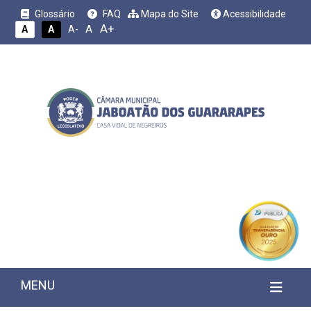
Glossário
FAQ
Mapa do Site
Acessibilidade
A+
A
A
A
A-
MENU