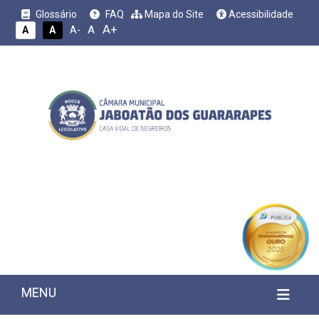
Glossário
FAQ
Mapa do Site
Acessibilidade
A+
A
A
A
A-
MENU