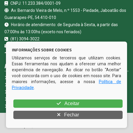
CNPJ: 11.233.384/0001-09
Av. Bernardo Vieira de Melo, n.º 1553 - Piedade, Jaboatão dos
Guararapes-PE, 54.410-010
Horário de atendimento: de Segunda à Sexta, a partir das
07:00hs às 13:00hs (exceto nos feriados)
(81) 3094-3022
contato@camarajaboatao.pe.gov.br
INFORMAÇÕES SOBRE COOKIES
Jaboatão dos Guararapes - PE
Utilizamos serviços de terceiros que utilizam cookies.
ACESSE NOSSOS SERVIÇOS
Essas ferramentas nos ajudam a oferecer uma melhor
experiência de navegação. Ao clicar no botão “Aceitar”
você concorda com o uso de cookies em nosso site. Para
Portal da Transparência
maiores informações, acesse a nossa
Política de
Carta de Serviços ao Usuário - CSU
Privacidade
.
e-SIC
Ouvidoria Legislativa
Aceitar
Fale Conosco
Fechar
© Copyright 2026 Câmara Municipal de Jaboatão dos
Guararapes | Todos os direitos reservados