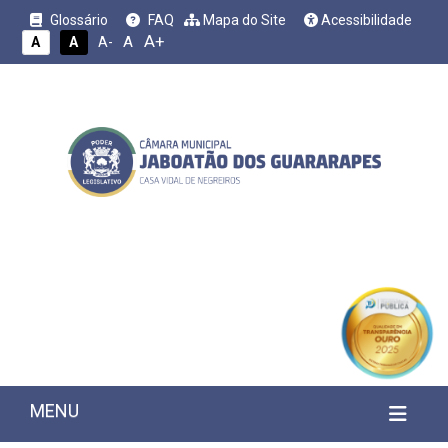
Glossário
FAQ
Mapa do Site
Acessibilidade
A+
A
A
A
A-
MENU