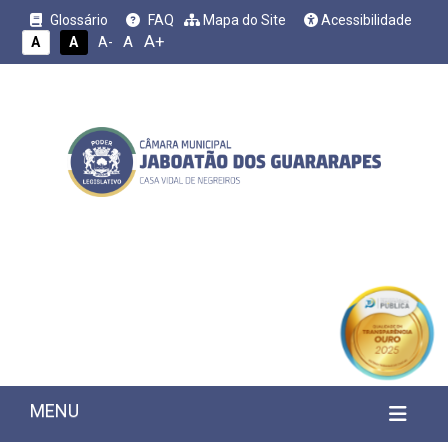
Glossário
FAQ
Mapa do Site
Acessibilidade
A+
A
A
A
A-
MENU