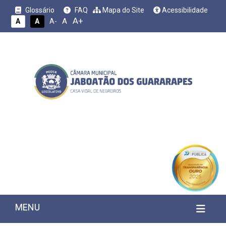
Glossário
FAQ
Mapa do Site
Acessibilidade
A+
A
A
A
A-
MENU