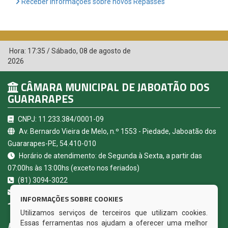
Receber Informações sobre novos Repasses
Hora:
17:35
/
Sábado
,
08 de agosto de
2026
CÂMARA MUNICIPAL DE JABOATÃO DOS
GUARARAPES
CNPJ: 11.233.384/0001-09
Av. Bernardo Vieira de Melo, n.º 1553 - Piedade, Jaboatão dos
Guararapes-PE, 54.410-010
Horário de atendimento: de Segunda à Sexta, a partir das
07:00hs às 13:00hs (exceto nos feriados)
(81) 3094-3022
contato@camarajaboatao.pe.gov.br
INFORMAÇÕES SOBRE COOKIES
Jaboatão dos Guararapes - PE
Utilizamos serviços de terceiros que utilizam cookies.
ACESSE NOSSOS SERVIÇOS
Essas ferramentas nos ajudam a oferecer uma melhor