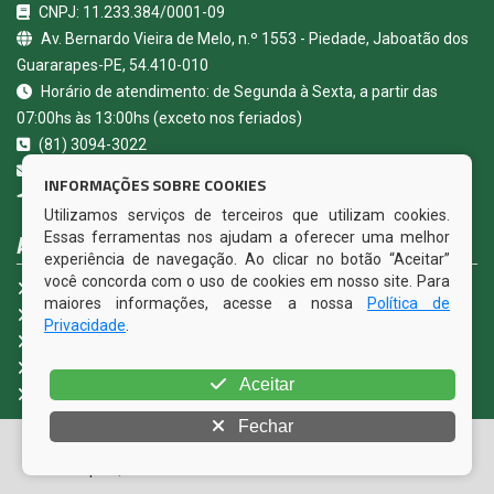
CNPJ: 11.233.384/0001-09
Av. Bernardo Vieira de Melo, n.º 1553 - Piedade, Jaboatão dos
Guararapes-PE, 54.410-010
Horário de atendimento: de Segunda à Sexta, a partir das
07:00hs às 13:00hs (exceto nos feriados)
(81) 3094-3022
contato@camarajaboatao.pe.gov.br
INFORMAÇÕES SOBRE COOKIES
Jaboatão dos Guararapes - PE
Utilizamos serviços de terceiros que utilizam cookies.
ACESSE NOSSOS SERVIÇOS
Essas ferramentas nos ajudam a oferecer uma melhor
experiência de navegação. Ao clicar no botão “Aceitar”
você concorda com o uso de cookies em nosso site. Para
Portal da Transparência
maiores informações, acesse a nossa
Política de
Carta de Serviços ao Usuário - CSU
Privacidade
.
e-SIC
Ouvidoria Legislativa
Aceitar
Fale Conosco
Fechar
© Copyright 2026 Câmara Municipal de Jaboatão dos
Guararapes | Todos os direitos reservados