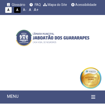
Glossário
FAQ
Mapa do Site
Acessibilidade
A+
A
A
A
A-
MENU